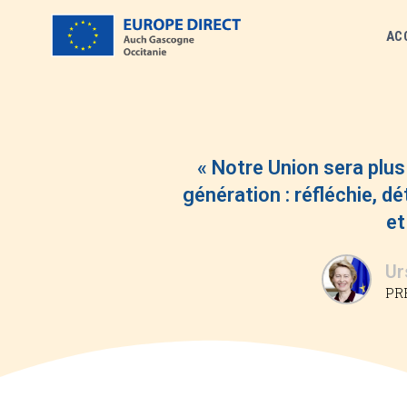
AC
« Notre Union sera plus
génération : réfléchie, d
et
Ur
PR