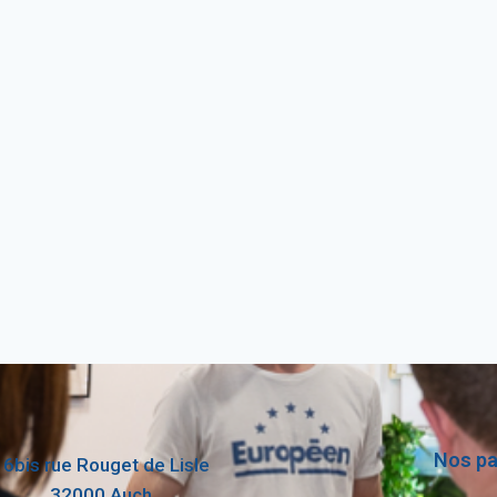
Nos pa
16bis rue Rouget de Lisle
32000 Auch