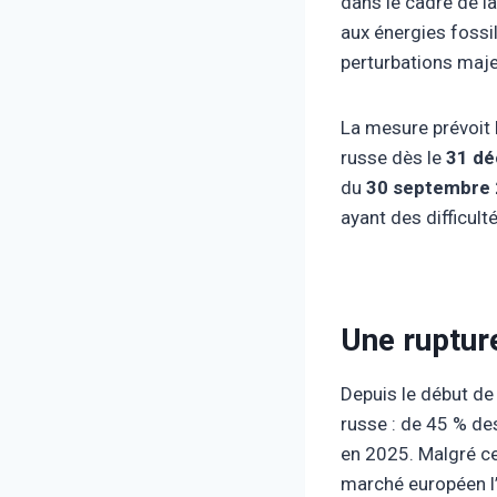
dans le cadre de 
aux énergies fossil
perturbations maj
La mesure prévoit l
russe dès le
31 d
du
30 septembre
ayant des difficult
Une ruptur
Depuis le début de
russe : de 45 % de
en 2025. Malgré ce
marché européen l’