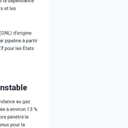
e la dépendance
s et les
 (GNL) d’origine
r pipeline à partir
27
pour les États
instable
pendance au gaz
ée à environ 13 %
re pénétré le
enus pour la