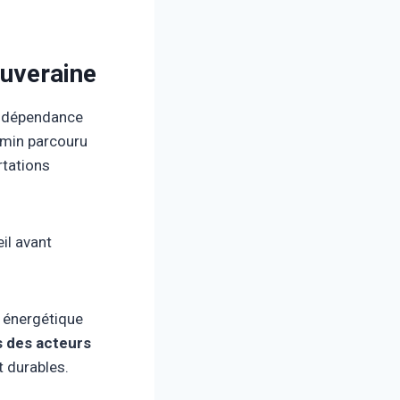
ouveraine
la dépendance
emin parcouru
rtations
il avant
e énergétique
s des acteurs
t durables.