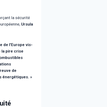
orçant la sécurité
 européenne,
Ursula
e de l’Europe vis-
la pire crise
combustibles
ations
preuve de
ts énergétiques. »
uité