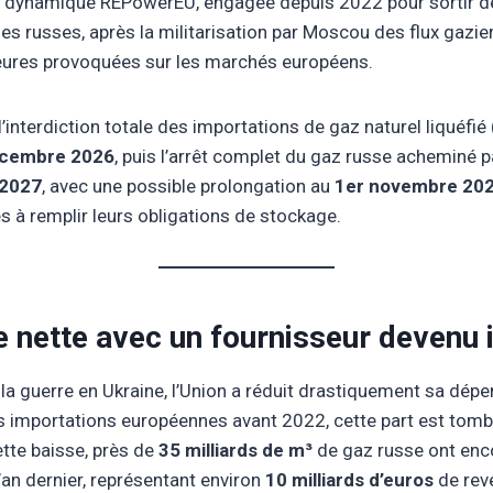
la dynamique REPowerEU, engagée depuis 2022 pour sortir d
es russes, après la militarisation par Moscou des flux gazier
eures provoquées sur les marchés européens.
’interdiction totale des importations de gaz naturel liquéfié
écembre 2026
, puis l’arrêt complet du gaz russe acheminé pa
 2027
, avec une possible prolongation au
1er novembre 20
és à remplir leurs obligations de stockage.
e nette avec un fournisseur devenu 
 la guerre en Ukraine, l’Union a réduit drastiquement sa dé
s importations européennes avant 2022, cette part est tomb
tte baisse, près de
35 milliards de m³
de gaz russe ont enco
an dernier, représentant environ
10 milliards d’euros
de rev