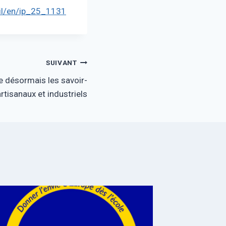
il/en/ip_25_1131
SUIVANT
e désormais les savoir-
artisanaux et industriels
SOTEU 