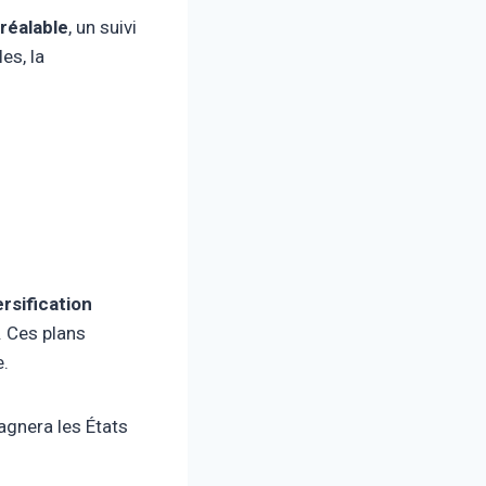
réalable
, un suivi
es, la
ersification
. Ces plans
e.
gnera les États