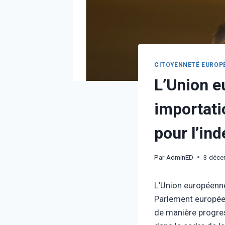
CITOYENNETÉ EUROP
L’Union e
importati
pour l’in
Par
AdminED
3 déce
L’Union européenne
Parlement européen
de manière progres